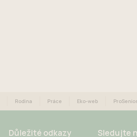
Rodina
Práce
Eko-web
ProSenio
Důležité odkazy
Sledujte 