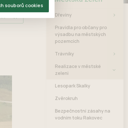
ch souborů cookies
Dřeviny
las
Pravidla pro občany pro
výsadbu na městských
pozemcích
Trávníky
Realizace v městské
zeleni
Lesopark Skalky
Zvěrokruh
Bezpečnostní zásahy na
vodním toku Rakovec