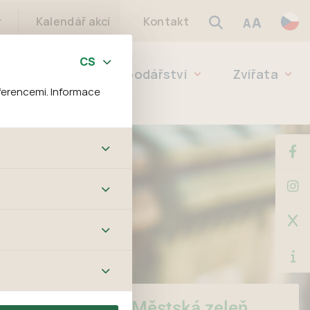
A
r
Kalendář akcí
Kontakt
A
eleň
Lesní hospodářství
Zvířata
ferencemi. Informace
bových stránek a všech
ltrů a také nastavení
é jej ani odebrat.
ě tato data
ookies nelze přiřadit
í apod.
m a zájmům, což
 preferencím, což vám
m.
Městská zeleň