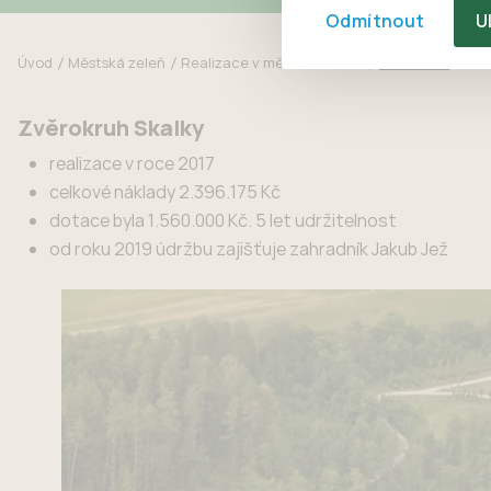
Odmítnout
U
Úvod
Městská zeleň
Realizace v městské zeleni
Zvěrokruh
Zvěrokruh Skalky
realizace v roce 2017
celkové náklady 2.396.175 Kč
dotace byla 1.560.000 Kč. 5 let udržitelnost
od roku 2019 údržbu zajišťuje zahradník Jakub Jež