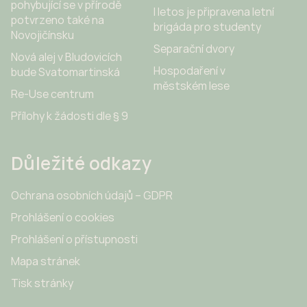
pohybující se v přírodě
I letos je připravena letní
potvrzeno také na
brigáda pro studenty
Novojičínsku
Separační dvory
Nová alej v Bludovicích
Hospodaření v
bude Svatomartinská
městském lese
Re-Use centrum
Přílohy k žádosti dle § 9
Důležité odkazy
Ochrana osobních údajů – GDPR
Prohlášení o cookies
Prohlášení o přístupnosti
Mapa stránek
Tisk stránky