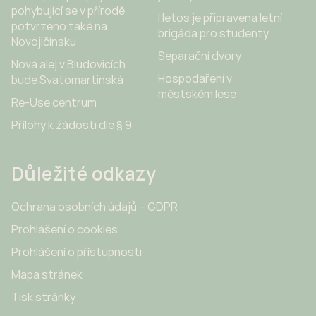
pohybující se v přírodě
I letos je připravena letní
potvrzeno také na
brigáda pro studenty
Novojičínsku
Separační dvory
Nová alej v Bludovicích
Hospodaření v
bude Svatomartinská
městském lese
Re-Use centrum
Přílohy k žádosti dle § 9
Důležité odkazy
Ochrana osobních údajů – GDPR
Prohlášení o cookies
Prohlášení o přístupnosti
Mapa stránek
Tisk stránky