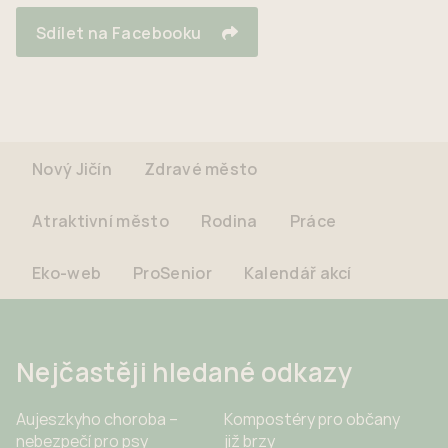
Sdílet na Facebooku
Nový Jičín
Zdravé město
Atraktivní město
Rodina
Práce
Eko-web
ProSenior
Kalendář akcí
Nejčastěji hledané odkazy
Aujeszkyho choroba –
Kompostéry pro občany
nebezpečí pro psy
již brzy