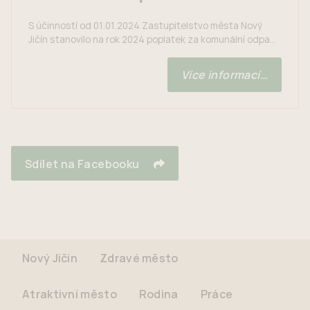
S účinností od 01.01.2024 Zastupitelstvo města Nový
Jičín stanovilo na rok 2024 poplatek za komunální odpad
ve výši 840 Kč. Poplatek je splatný do 30.06.2024.
Poplatníky jsou fyzické osoby přihlášené ve městě k
Více informací…
trvalému pobytu (cizinci s trvalým pobytem, cizinci s
přechodným pobytem v ČR delším než 3 měsíce) a
vlastníci nemovité věci zahrnující byt,...
Sdílet na Facebooku
Nový Jičín
Zdravé město
Atraktivní město
Rodina
Práce