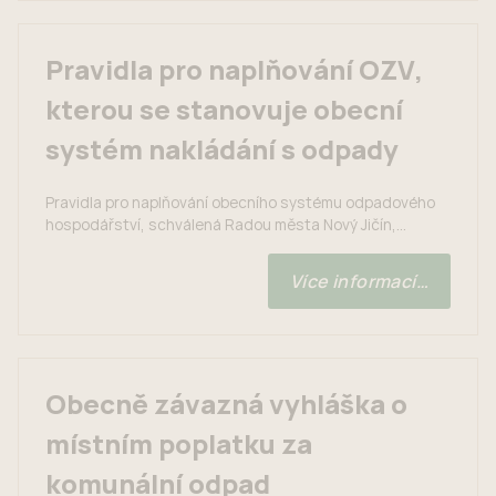
08.06.2023
Pravidla pro naplňování OZV,
kterou se stanovuje obecní
systém nakládání s odpady
Pravidla pro naplňování obecního systému odpadového
hospodářství, schválená Radou města Nový Jičín,
doplňují obecně závaznou vyhlášku o obecním systému
odpadového hospodářství: Občané města Nový Jičín
Více informací…
včetně místních částí mohou na OŽP požádat o přidělení
odpadní nádoby. Formulář lze najít na webových
stránkách města, případně získat na OŽP. Zdůvodnění:
Město nastavilo obecně závaznou vyhláškou obecní
systém...
Obecně závazná vyhláška o
místním poplatku za
komunální odpad