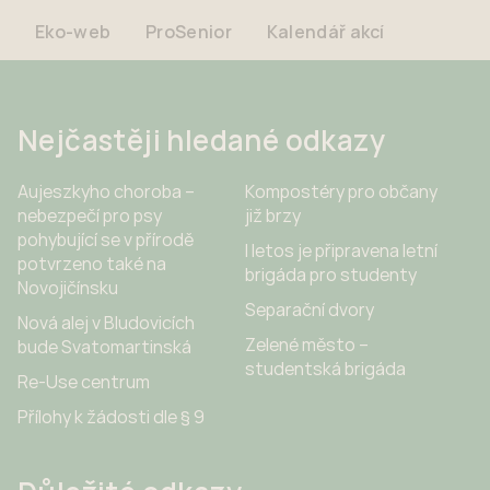
Eko-web
ProSenior
Kalendář akcí
Nejčastěji hledané odkazy
Aujeszkyho choroba –
Kompostéry pro občany
nebezpečí pro psy
již brzy
pohybující se v přírodě
I letos je připravena letní
potvrzeno také na
brigáda pro studenty
Novojičínsku
Separační dvory
Nová alej v Bludovicích
Zelené město –
bude Svatomartinská
studentská brigáda
Re-Use centrum
Přílohy k žádosti dle § 9