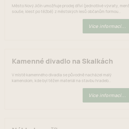
Město Nový Jičín umožňuje prodej dříví (jednotlivé vývraty, menš
souše, klest po těžbě) z městských lesů občanům formou
samovýroby. Ceny dříví pro samovýrobu se každoročně
aktualizují na základě proběhlého výběrového řízení na těžební
Více informací...
práce v městských lesích. Ceník je zveřejněn níže na této
stránce. V případě zájmu o samovýrobu se obraťte na Markétu
Konvičkovou, tel.: 770...
Kamenné divadlo na Skalkách
V místě kamenného divadla se původně nacházel malý
kamenolom, kde byl těžen materiál na stavbu hradeb
novojičínského zámku. V roce 1929 zde Městský okrášlovací
spolek (Stadtverschönerungsverein) nechal vybudovat
Více informací...
kamenné divadlo. Rekonstrukci kamenného divadla provedlo
Město Nový Jičín ve dvou etapách v roce 2018 a 2020. 1.etapa
rekonstrukce stála 329.122 Kč. 2.etapa stála 724.375 Kč, z...