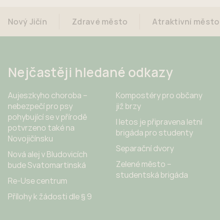
Nový Jičín
Zdravé město
Atraktivní město
Nejčastěji hledané odkazy
Aujeszkyho choroba –
Kompostéry pro občany
nebezpečí pro psy
již brzy
pohybující se v přírodě
I letos je připravena letní
potvrzeno také na
brigáda pro studenty
Novojičínsku
Separační dvory
Nová alej v Bludovicích
Zelené město –
bude Svatomartinská
studentská brigáda
Re-Use centrum
Přílohy k žádosti dle § 9