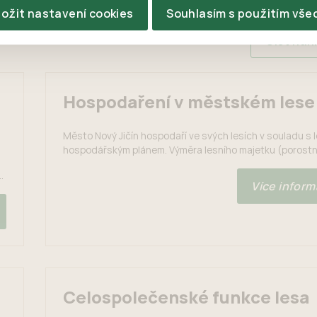
ložit nastavení cookies
Souhlasím s použitím vše
Číst nah
Hospodaření v městském lese
Město Nový Jičín hospodaří ve svých lesích v souladu s 
hospodářským plánem. Výměra lesního majetku (porostn
je 167,34 ha. Nejvíce lesů má město na Libotíně a Puntíku
ní
městských lesů je zařazena do kategorie lesů hospodá
Více informa
Celková výměra hospodářských lesů je 136,33 ha. Na Sk
Svinci jsou lesy zvláštního určení, jedná se...
Celospolečenské funkce lesa