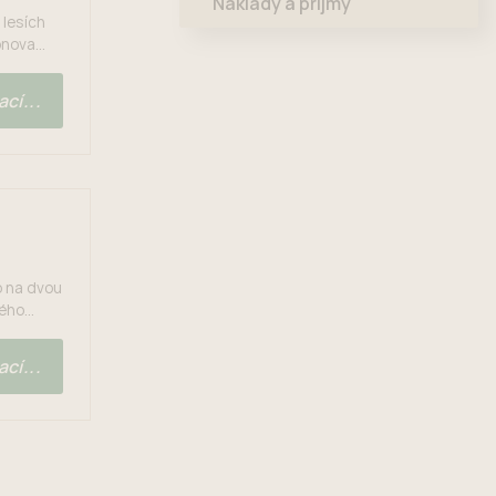
Náklady a příjmy
 lesích
bnova
založena
sích
cí...
o na dvou
vého
v
153 kg
cí...
enilo 7