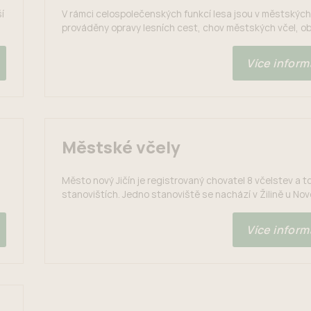
í
V rámci celospolečenských funkcí lesa jsou v městských
prováděny opravy lesních cest, chov městských včel, o
kamenného divadla a na bývalé skládce v Kojetíně byla 
plantáž vánočních stromků. Klub rodáků v městských le
Více informa
udržuje studánky. plantáž vánočních stromků
Městské včely
Město nový Jičín je registrovaný chovatel 8 včelstev a t
stanovištích. Jedno stanoviště se nachází v Žilině u No
Jičína se čtyřmi včelstvy a druhé stanoviště se nachází 
lesoparku Skalky. V roce 2024 nám včely vyprodukovaly 
Více informa
městského medu. Na propagaci města Nový Jičín se vyčl
kg medu a zbytek...