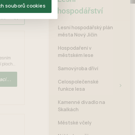
ch souborů cookies
hospodářství
las
Lesní hospodářský plán
města Nový Jičín
Hospodaření v
městském lese
lesním
í plochy)
Samovýroba dříví
. Většina
řských.
cí...
Celospolečenské
alkách a
funkce lesa
Kamenné divadlo na
Skalkách
Městské včely