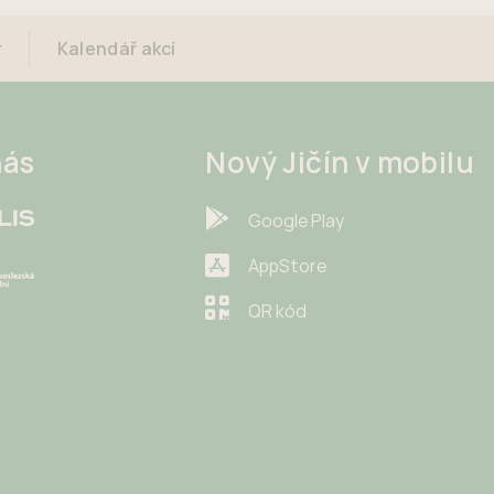
r
Kalendář akcí
nás
Nový Jičín v mobilu
Google Play
AppStore
QR kód