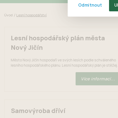
Odmítnout
U
Úvod
Lesní hospodářství
Lesní hospodářský plán města
Nový Jičín
Město Nový Jičín hospodaří ve svých lesích podle schváleného
lesního hospodářského plánu. Lesní hospodářský plán je stěžej
dílo hospodářské úpravy lesů, je nástrojem vlastníka k
hospodaření v lese. Dává přehled o přírodních, technických a
Více informací...
ekonomických podmínkách hospodaření a o současném stavu
lesa a navrhuje základní hospodářská opatření. Jeho náležitosti
jsou textová část, hospodářská kniha a...
Samovýroba dříví