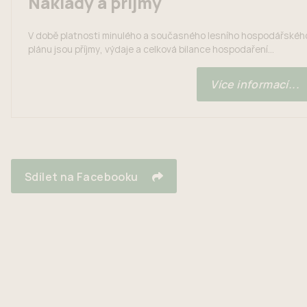
Náklady a příjmy
V době platnosti minulého a současného lesního hospodářskéh
plánu jsou příjmy, výdaje a celková bilance hospodaření
následující: ROKTěžba v m3Příjmy v KčVýdaje v KčBilance v
Kč20143 355,043 642 942,18582 755,373 060 186,8120152
Více informací...
732,454 067 910,691 027 322,003 040 588,6920161 749,622 1
042,00955 846,001 194 196,0020171 819,061 907 310,00644
998,271 262 311,7320181 248,802 512 098,00794 241,091 717
856,9120191 277,811 117 960,001 111 760,056
199,952020673,461 022 424,001 298 018,39-275
594,392021903,521 452 599,00394 366,821 058...
Sdílet na Facebooku