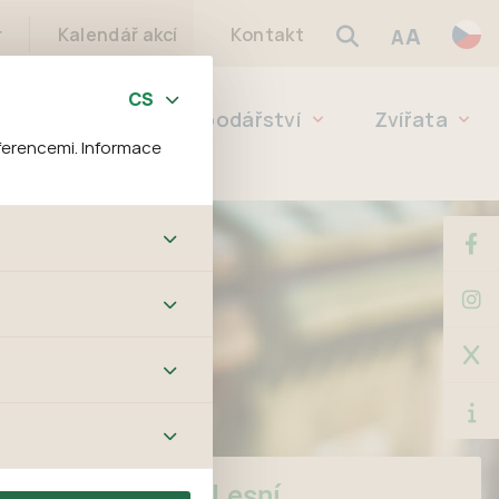
A
r
Kalendář akcí
Kontakt
A
eleň
Lesní hospodářství
Zvířata
ferencemi. Informace
bových stránek a všech
ltrů a také nastavení
é jej ani odebrat.
ě tato data
ookies nelze přiřadit
í apod.
m a zájmům, což
 preferencím, což vám
m.
Lesní