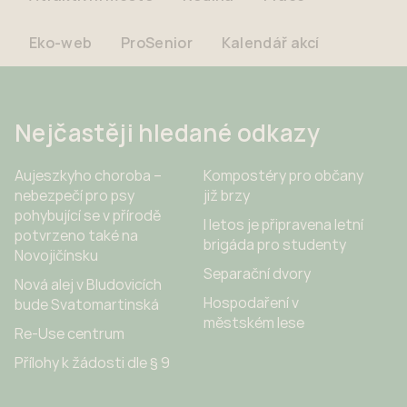
Eko-web
ProSenior
Kalendář akcí
Nejčastěji hledané odkazy
Aujeszkyho choroba –
Kompostéry pro občany
nebezpečí pro psy
již brzy
pohybující se v přírodě
I letos je připravena letní
potvrzeno také na
brigáda pro studenty
Novojičínsku
Separační dvory
Nová alej v Bludovicích
Hospodaření v
bude Svatomartinská
městském lese
Re-Use centrum
Přílohy k žádosti dle § 9