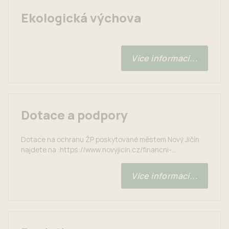
Ekologická výchova
Více informací...
Dotace a podpory
Dotace na ochranu ŽP poskytované městem Nový Jičín
najdete na :https://www.novyjicin.cz/financni-
zalezitosti/dotace-a-nfv/prog-dotace-2022-
2023/program-mesta-novy-jicin-na-podporu-zivotniho-
Více informací...
prostredi-dotace-ex-post-2023/