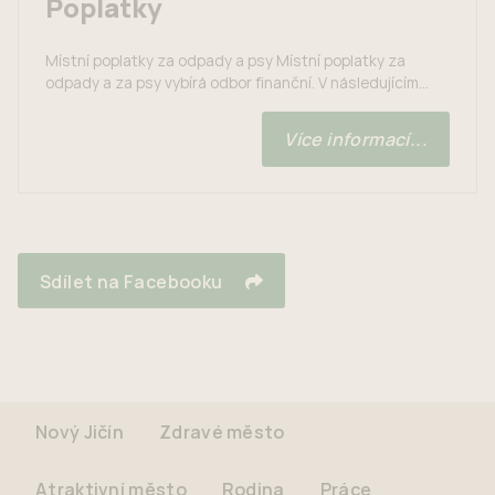
Poplatky
Místní poplatky za odpady a psy Místní poplatky za
odpady a za psy vybírá odbor finanční. V následujícím
odkazu jsou uvedeny všechny informace o platbě a
výších poplatků - https://www.novyjicin.cz/rychle-
Více informací...
info/mistni-poplatky/.
Sdílet na Facebooku
Nový Jičín
Zdravé město
Atraktivní město
Rodina
Práce