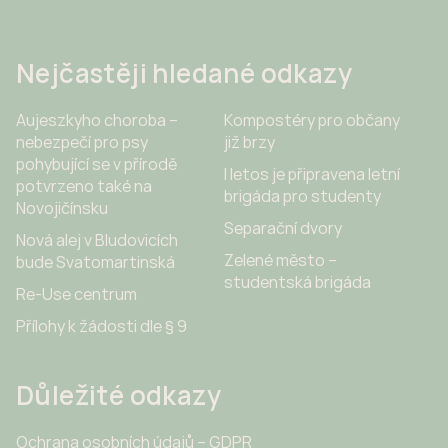
Nejčastěji hledané odkazy
Aujeszkyho choroba –
Kompostéry pro občany
nebezpečí pro psy
již brzy
pohybující se v přírodě
I letos je připravena letní
potvrzeno také na
brigáda pro studenty
Novojičínsku
Separační dvory
Nová alej v Bludovicích
Zelené město –
bude Svatomartinská
studentská brigáda
Re-Use centrum
Přílohy k žádosti dle § 9
Důležité odkazy
Ochrana osobních údajů – GDPR