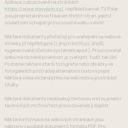
Aplikace zobrazované na stránkách
https://www.novyjicin.cz/
, například banner TV Polar,
jsou proprietárním softwarem třetích stran, jejichž
soulad není schopen provozovatel webu ovlivnit.
Některé dokumenty přicházejí pro uveřejnění na webové
stránky již nepřístupné (z jiných institucí, úřadů,
vygenerované účetním systémem apod.). Provozovatel
webu má nicméně povinnost je zveřejnit, tudíž tak činí.
Podobně některé starší fotografie nebo obrázky ve
fotogaleriích postrádají alternativní textový popis.
Některá videa vložená přímo na web mohou postrádat
titulky.
Některé dokumenty neobsahují textovou vrstvu a není v
technických možnostech provozovatele ji doplnit
Některé informace na webových stránkách jsou
nabízeny v podobě dokumentů formátu PDF. Pro