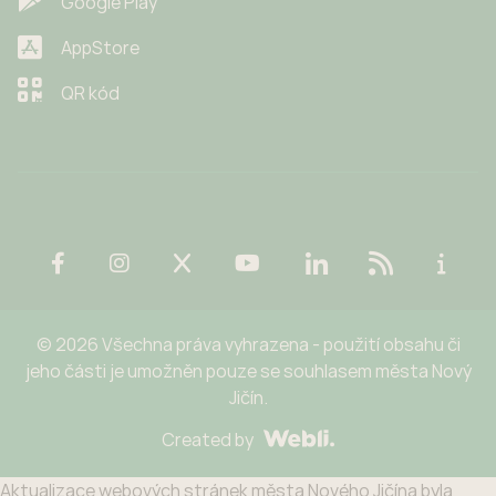
Google Play
AppStore
QR kód
© 2026 Všechna práva vyhrazena - použití obsahu či
jeho části je umožněn pouze se souhlasem města Nový
Jičín.
Created by
Aktualizace webových stránek města Nového Jičína byla