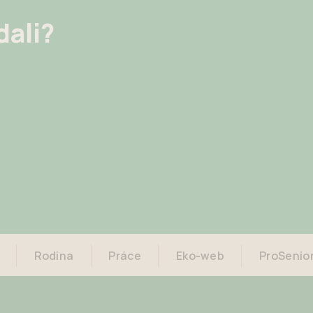
dali?
Rodina
Práce
Eko-web
ProSenio