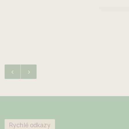
elektrosp
tvaru srdce, která je instalována
předepsa
na náměstí, má za cíl upozornit
květnu a 
na to, že se nápojové plechovky
všech mís
stále ve velké míře vyskytují ve
Do konte
směsném […]
ukládat t
nebezpeč
komunální
určen pro
komunální
možné od
v pneuser
[…]
Rychlé odkazy