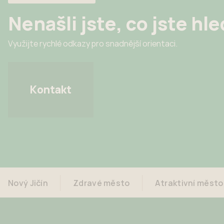
Nenašli jste, co jste hle
Využijte rychlé odkazy pro snadnější orientaci.
Kontakt
Nový Jičín
Zdravé město
Atraktivní město