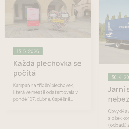
13. 5. 2026
Každá plechovka se
počítá
30. 4. 2
Kampaň na třídění plechovek,
Jarní 
která ve městě odstartovala v
nebe
pondělí 27. dubna, úspěšně
pokračuje. Srdce se po víkendu
odpa
Obvyklý 
zaplnilo. Vyhraje Nový Jičín nad
složek k
Kopřivnicí? Osvětová akce v
(odpadů z
podobě drátěné konstrukce ve