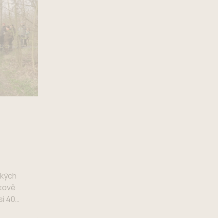
20. 3. 2026
Soutěž škol ve
sběru
zkých
elektrozařízení
ěkově
odstartovala
si 40
– od