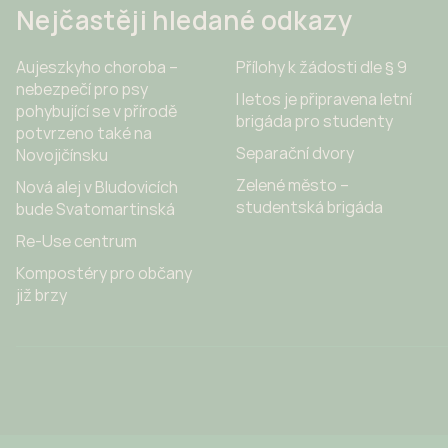
Nejčastěji hledané odkazy
Aujeszkyho choroba –
Přílohy k žádosti dle § 9
nebezpečí pro psy
I letos je připravena letní
pohybující se v přírodě
brigáda pro studenty
potvrzeno také na
Separační dvory
Novojičínsku
Zelené město –
Nová alej v Bludovicích
studentská brigáda
bude Svatomartinská
Re-Use centrum
Kompostéry pro občany
již brzy