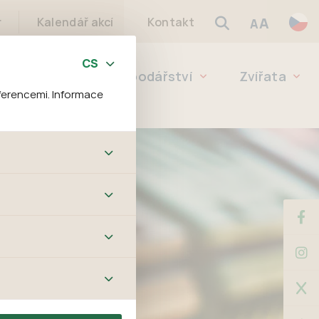
A
r
Kalendář akcí
Kontakt
A
eleň
Lesní hospodářství
Zvířata
ferencemi. Informace
bových stránek a všech
ltrů a také nastavení
é jej ani odebrat.
ě tato data
ookies nelze přiřadit
í apod.
m a zájmům, což
 preferencím, což vám
m.