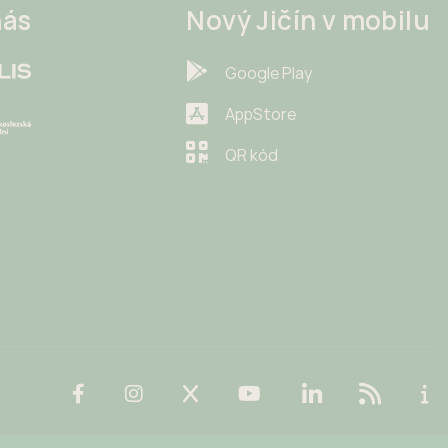
nás
Nový Jičín v mobilu
Google Play
AppStore
QR kód