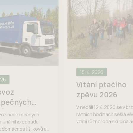
15. 4. 2026
026
Vítání ptačího
svoz
zpěvu 2026
zpečných
V neděli 12.4.2026 se v br
dů
ranních hodinách sešla v
svoz nebezpečných
velmi různorodá skupina a
omunálního odpadu
lidí se společným zájmem 
 domácností), kovů a