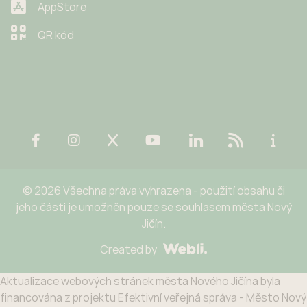
AppStore
QR kód
© 2026 Všechna práva vyhrazena - použití obsahu či
jeho části je umožněn pouze se souhlasem města Nový
Jičín.
Created by
Aktualizace webových stránek města Nového Jičína byla
financována z projektu Efektivní veřejná správa - Město Nový