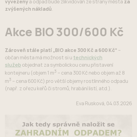
vyvezeny
a odpad bude zlikvidován ze strany města
za
zvýšených nákladů
.
Akce BIO 300/600 Kč
Zároveň stále platí „BIO akce 300 Kč a 600 Kč“
–
občan města má možnost si u
technických
služeb
objednat za symbolickou cenu přistavení
3
kontejneru (objem 1 m
– cena 300 Kč nebo objem až 8
3
m
– cena 600 Kč) pro větší objemy rostlinného odpadu
(např. z ořezu keřů či stromů, hrabání listí, atd.).
Eva Rusková, 04.03.2026