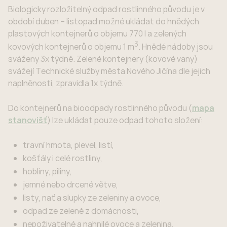
Biologicky rozložitelný odpad rostlinného původu je v
období duben – listopad možné ukládat do hnědých
plastových kontejnerů o objemu 770 l a zelených
3
kovových kontejnerů o objemu 1 m
. Hnědé nádoby jsou
sváženy 3x týdně. Zelené kontejnery (kovové vany)
svážejí Technické služby města Nového Jičína dle jejich
naplněnosti, zpravidla 1x týdně.
Do kontejnerů na bioodpady rostlinného původu (
mapa
stanovišť
) lze ukládat pouze odpad tohoto složení:
travní hmota, plevel, listí,
košťály i celé rostliny,
hobliny, piliny,
jemné nebo drcené větve,
listy, nať a slupky ze zeleniny a ovoce,
odpad ze zeleně z domácnosti,
nepoživatelné a nahnilé ovoce a zelenina,