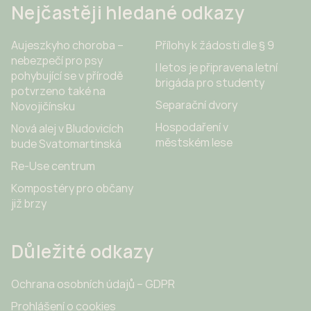
Nejčastěji hledané odkazy
Aujeszkyho choroba –
Přílohy k žádosti dle § 9
nebezpečí pro psy
I letos je připravena letní
pohybující se v přírodě
brigáda pro studenty
potvrzeno také na
Separační dvory
Novojičínsku
Hospodaření v
Nová alej v Bludovicích
městském lese
bude Svatomartinská
Re-Use centrum
Kompostéry pro občany
již brzy
Důležité odkazy
Ochrana osobních údajů – GDPR
Prohlášení o cookies