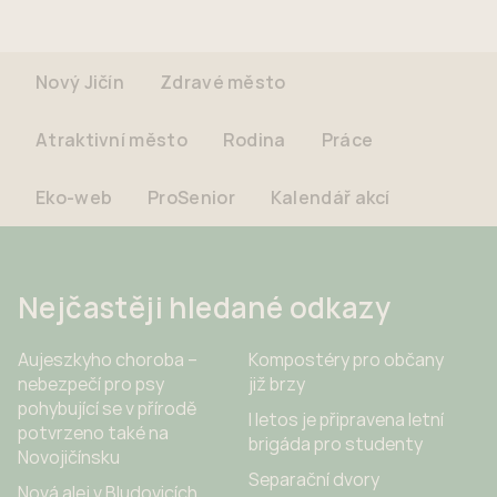
Nový Jičín
Zdravé město
Atraktivní město
Rodina
Práce
Eko-web
ProSenior
Kalendář akcí
Nejčastěji hledané odkazy
Aujeszkyho choroba –
Kompostéry pro občany
nebezpečí pro psy
již brzy
pohybující se v přírodě
I letos je připravena letní
potvrzeno také na
brigáda pro studenty
Novojičínsku
Separační dvory
Nová alej v Bludovicích