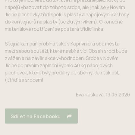
Proto je možné až do 27. května prázdné plechovky od
nápojů vhazovat do tohoto srdce, ale jinak se v Novém
Jičíně plechovky třídí spolu s plasty a nápojovými kartony
do kontejnerů na plasty (se žlutým víkem). O konečné
materiálové roztřízení se postará třídící linka.
Stejná kampaň probíhá také v Kopřivnici a obě města
mezi sebou soutěží, které nasbírá víc! Obsah srdcí bude
zvážen a na závěr akce vyhodnocen. Srdce v Novém
Jičíně po prvním zaplnění vydalo 40 kg nápojových
plechovek, které byly předány do sběrny. Jen tak dál,
(t)řiď se srdcem!
Eva Rusková, 13.05.2026
Sdílet na Facebooku