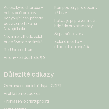
Aujeszkyho choroba –
Kompostéry pro občany
nebezpečí pro psy
již brzy
pohybující se v přírodě
I letos je připravena letní
potvrzeno také na
brigáda pro studenty
Novojičínsku
Separační dvory
Nová alej v Bludovicích
Zelené město –
bude Svatomartinská
studentská brigáda
Re-Use centrum
Přílohy k žádosti dle § 9
Důležité odkazy
Ochrana osobních údajů – GDPR
Prohlášení o cookies
Prohlášení o přístupnosti
Mapa stránek