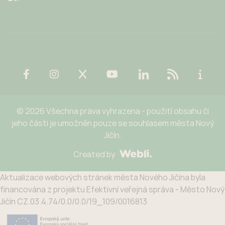
© 2026 Všechna práva vyhrazena - použití obsahu či
jeho části je umožněn pouze se souhlasem města Nový
Jičín.
Created by
Aktualizace webových stránek města Nového Jičína byla
financována z projektu Efektivní veřejná správa - Město Nový
Jičín CZ.03.4.74/0.0/0.0/19_109/0016813