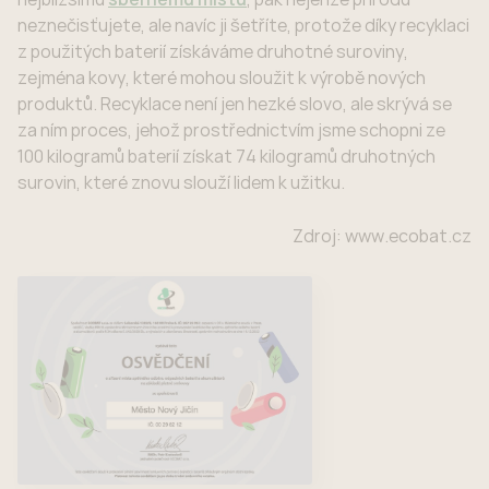
neznečisťujete, ale navíc ji šetříte, protože díky recyklaci
z použitých baterií získáváme druhotné suroviny,
zejména kovy, které mohou sloužit k výrobě nových
produktů. Recyklace není jen hezké slovo, ale skrývá se
za ním proces, jehož prostřednictvím jsme schopni ze
100 kilogramů baterií získat 74 kilogramů druhotných
surovin, které znovu slouží lidem k užitku.
Zdroj: www.ecobat.cz