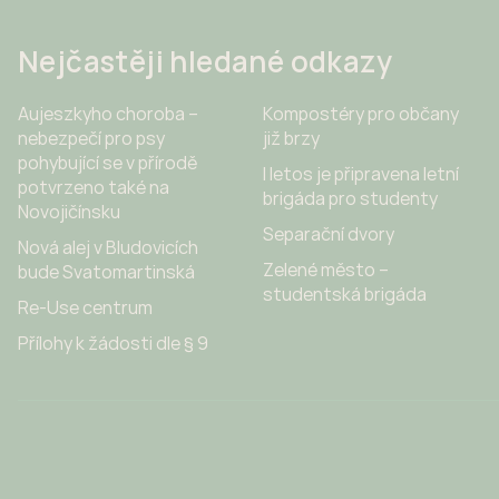
Nejčastěji hledané odkazy
Aujeszkyho choroba –
Kompostéry pro občany
nebezpečí pro psy
již brzy
pohybující se v přírodě
I letos je připravena letní
potvrzeno také na
brigáda pro studenty
Novojičínsku
Separační dvory
Nová alej v Bludovicích
Zelené město –
bude Svatomartinská
studentská brigáda
Re-Use centrum
Přílohy k žádosti dle § 9