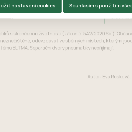
ložit nastavení cookies
Souhlasím s použitím vše
Číst nah
matiky
robků s ukončenou životností (zákon č. 542/2020 Sb.). Obča
 neznečištěné, odevzdávat ve sběrných místech, kterými jsou
tému ELTMA. Separační dvory pneumatiky nepřijímají.
Autor: Eva Rusková,