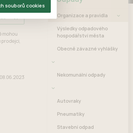
ch souborů cookies
Organizace a pravidla
las
Výsledky odpadového
né mohou
hospodářství města
 prodejci,
Obecně závazné vyhlášky
Nekomunální odpady
 08.06.2023
Autovraky
Pneumatiky
Stavební odpad