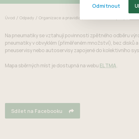
Odmítnout
U
Úvod
Odpady
Organizace a pravidla
Nekomunální odpady
Pneu
Na pneumatiky se vztahují povinnosti zpětného odběru vý
pneumatiky v obvyklém (přiměřeném množství), bez disků a
pneuservisy nebo autoservisy zapojené do kolektivního sys
Mapa sběrných míst je dostupná na webu
ELTMA
.
Sdílet na Facebooku