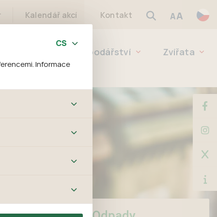
A
r
Kalendář akcí
Kontakt
A
eleň
Lesní hospodářství
Zvířata
ferencemi. Informace
bových stránek a všech
ltrů a také nastavení
é jej ani odebrat.
ě tato data
ookies nelze přiřadit
í apod.
m a zájmům, což
 preferencím, což vám
m.
Odpady